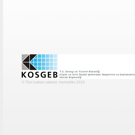
© Tüm hakları saklıdır. mymediks 2010