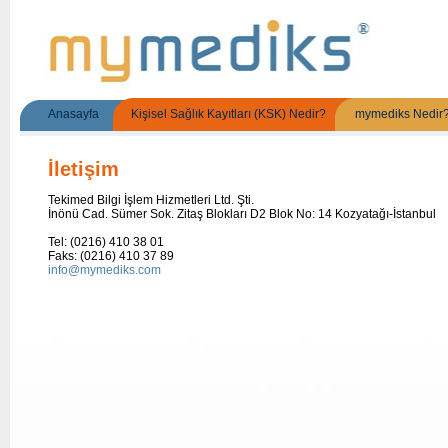
Anasayfa
Kişisel Sağlık Kayıtları (KSK) Nedir?
mymediks Nedir
İletişim
Tekimed Bilgi İşlem Hizmetleri Ltd. Şti.
İnönü Cad. Sümer Sok. Zitaş Blokları D2 Blok No: 14 Kozyatağı-İstanbul
Tel: (0216) 410 38 01
Faks: (0216) 410 37 89
info@mymediks.com