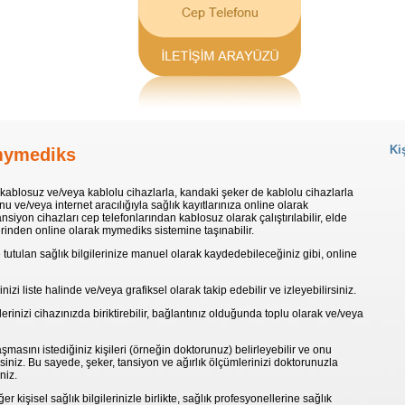
Ki
 mymediks
 kablosuz ve/veya kablolu cihazlarla, kandaki şeker de kablolu cihazlarla
nu ve/veya internet aracılığıyla sağlık kayıtlarınıza online olarak
nsiyon cihazları cep telefonlarından kablosuz olarak çalıştırılabilir, elde
rinden online olarak mymediks sistemine taşınabilir.
utulan sağlık bilgilerinize manuel olarak kaydedebileceğiniz gibi, online
i liste halinde ve/veya grafiksel olarak takip edebilir ve izleyebilirsiniz.
rinizi cihazınızda biriktirebilir, bağlantınız olduğunda toplu olarak ve/veya
masını istediğiniz kişileri (örneğin doktorunuz) belirleyebilir ve onu
lirsiniz. Bu sayede, şeker, tansiyon ve ağırlık ölçümlerinizi doktorunuzla
niz.
ğer kişisel sağlık bilgilerinizle birlikte, sağlık profesyonellerine sağlık