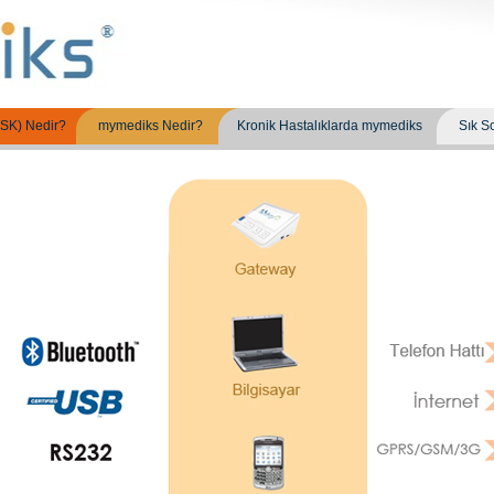
(KSK) Nedir?
mymediks Nedir?
Kronik Hastalıklarda mymediks
Sık S