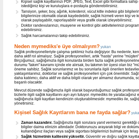
Kişisel sağlık kayıtlarınızı PDF, JPEG, Text, Excel gibi formatlara sahip 
istediğiniz kişi ve kuruluşlara e-postayla gönderebilirsiniz.
Tansiyon, şeker, boy, ağırlık, kolesterol, vücut kitle indeksi gibi bilgilerin
bilgilerinize otomatik olarak kaydedebilir, sağlık hizmeti veren kişi ve k
olarak paylaşabilir, raporlayabilir veya grafik olarak izleyebilirsiniz.
Doktor randevularınızı, muayene ve kontrol gibi aktivitelerinizi program
edebilirsiniz.
Sağlık harcamalarınızı takip edebilirsiniz.
Neden mymediks'e üye olmalıyım?
yukarı
Sağlık profesyonelleriyle çalışma şeklimiz hızla değişiyor. Bu nedenle, ke
daha aktif rol almalıyız. Sağlık profesyonelleri, artık "hasta" yerine "müşteri"
Birçoğumuz, sağlığımızla ilgili konularda birden fazla sağlık profesyonelin
durumu "takım" kavramı içinde ele alırsak, bu takımın bir üyesi olan biz "mü
öneme sahibiz. Sağlık sorunlarımız ve bu sorunlarla ilgili önerilen tedavil
yaklaşımlarımız, doktorlar ve sağlık profesyonelleri için çok önemlidir. Sağlı
daha katılımcı, daha aktif ve daha bilgili olarak yer almamız durumunda, 
başarılı olacaktır.
Mevcut düzende sağlığımızla ilgili olarak başvurduğumuz sağlık profesyonel
bizlerle ilgili sağlık kayıtlarını ayrı ayrı tutuyor. mymediks ile yaratacağınız 
sağlığınızla ilgili kayıtları kendinizin oluşturabilmesidir. mymediks ile, sağlı
yönetirsiniz.
Kişisel Sağlık Kayıtlarım bana ne fayda sağlar?
yuka
Zaman kazandırır.
Sağlığınızla ilgili sorulara yanıt vermeniz gerektiği
bilgiler daima elinizin altındadır. Doktorunuzu arayarak bilgi ve dokü
kullandığınız ilaçları veya sağlık sigortası bilgilerinizi bulmak için te
Sağlık hizmetinin kalitesini yükseltir.
Güvenilir ve doğru sağlık kayıtlar