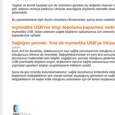
Yaşlılar ve kronik hastalar için de izlenmesi gereken bu değerler manuel o
gibi, kablolu ve/veya kablosuz cihazlar aracılığıyla ölçülerek otomatik olara
aktarılabilir.
Bu parametrelerle ilgili ölçüm cihazlarını firmamızdan ayrıca temin edebilir
mymediks USB'nin bilgi depolama kapasitesi nedi
mymediks USB, bütün ailenizin sağlık bilgilerini saklamanıza izin verece
kapasitesine sahiptir.
Sağlığım yerinde. Yine de mymediks USB'ye ihtiya
yukarı
Evet. Acil bir durumda, doktorunuzun bazı sağlık sorunlarınızın olduğunu bi
olduğunuzu bilmesi de önemlidir. Bağışıklıklarınızdan en yeni test sonuçla
durumunuz hakkındaki tüm bilgiler, sağlığınızın yerinde olduğunu gösterse b
USB üzerindeki bilgilere erişim, doktorların mevcut sağlık sorununuza 
yapmaları gereken artalan araştırmasının miktarını azaltır.
Şunu da göz önünde bulundurmalısınız; sağlık durumunuz birdenbire değ
doktorların değişikliklerin tam olarak nerede oluştuğunu görmeleri ve sa
değişikliklerin ne kadar kritik olduğunu anlamaları için bir temel oluşturacak