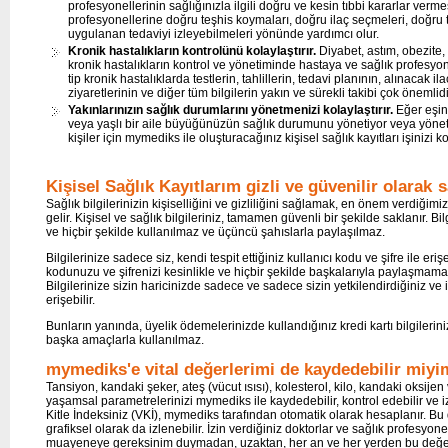
profesyonellerinin sağlığınızla ilgili doğru ve kesin tıbbi kararlar verme
profesyonellerine doğru teşhis koymaları, doğru ilaç seçmeleri, doğru
uygulanan tedaviyi izleyebilmeleri yönünde yardımcı olur.
Kronik hastalıkların kontrolünü kolaylaştırır.
Diyabet, astım, obezite,
kronik hastalıkların kontrol ve yönetiminde hastaya ve sağlık profesyon
tip kronik hastalıklarda testlerin, tahlillerin, tedavi planının, alınacak ila
ziyaretlerinin ve diğer tüm bilgilerin yakın ve sürekli takibi çok önemlidi
Yakınlarınızın sağlık durumlarını yönetmenizi kolaylaştırır.
Eğer eşin
veya yaşlı bir aile büyüğünüzün sağlık durumunu yönetiyor veya yönet
kişiler için mymediks ile oluşturacağınız kişisel sağlık kayıtları işinizi kol
Kişisel Sağlık Kayıtlarım gizli ve güvenilir olarak
s
Sağlık bilgilerinizin kişiselliğini ve gizliliğini sağlamak, en önem verdiğim
gelir. Kişisel ve sağlık bilgileriniz, tamamen güvenli bir şekilde saklanır. Bil
ve hiçbir şekilde kullanılmaz ve üçüncü şahıslarla paylaşılmaz.
Bilgilerinize sadece siz, kendi tespit ettiğiniz kullanıcı kodu ve şifre ile erişe
kodunuzu ve şifrenizi kesinlikle ve hiçbir şekilde başkalarıyla paylaşmama
Bilgilerinize sizin haricinizde sadece ve sadece sizin yetkilendirdiğiniz ve iz
erişebilir.
Bunların yanında, üyelik ödemelerinizde kullandığınız kredi kartı bilgileri
başka amaçlarla kullanılmaz.
mymediks'e vital değerlerimi de kaydedebilir miy
Tansiyon, kandaki şeker, ateş (vücut ısısı), kolesterol, kilo, kandaki oksijen
yaşamsal parametrelerinizi mymediks ile kaydedebilir, kontrol edebilir ve iz
Kitle İndeksiniz (VKİ), mymediks tarafından otomatik olarak hesaplanır. Bu
grafiksel olarak da izlenebilir. İzin verdiğiniz doktorlar ve sağlık profesyonell
muayeneye gereksinim duymadan, uzaktan, her an ve her yerden bu değerler